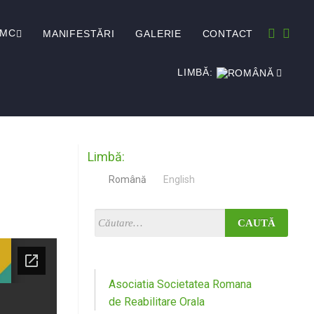
EMC
MANIFESTĂRI
GALERIE
CONTACT
LIMBĂ:
Limbă:
Română
English
Asociatia Societatea Romana
de Reabilitare Orala