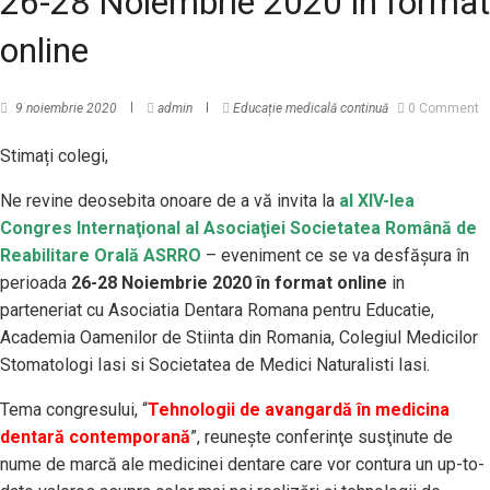
26-28 Noiembrie 2020 în format
online
9 noiembrie 2020
admin
Educație medicală continuă
0 Comment
Stimați colegi,
Ne revine deosebita onoare de a vă invita la
al XIV-lea
Congres Internaţional al Asociaţiei Societatea Română de
Reabilitare Orală ASRRO
– eveniment ce se va desfăşura în
perioada
26-28 Noiembrie 2020 în format online
in
parteneriat cu Asociatia Dentara Romana pentru Educatie,
Academia Oamenilor de Stiinta din Romania, Colegiul Medicilor
Stomatologi Iasi si Societatea de Medici Naturalisti Iasi.
Tema congresului, “
Tehnologii de avangardă în medicina
dentară contemporană
”, reuneşte conferinţe susţinute de
nume de marcă ale medicinei dentare care vor contura un up-to-