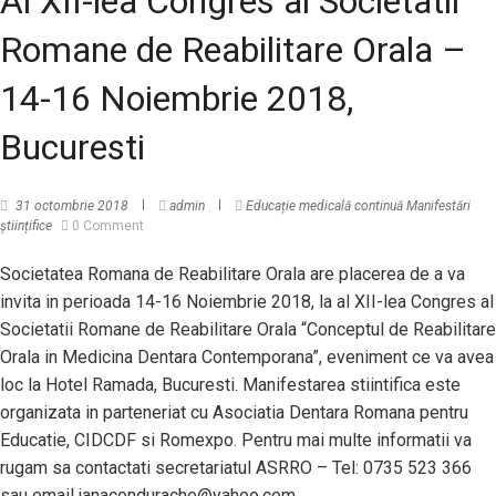
Al XII-lea Congres al Societatii
Romane de Reabilitare Orala –
14-16 Noiembrie 2018,
Bucuresti
31 octombrie 2018
admin
Educație medicală continuă
Manifestări
științifice
0 Comment
Societatea Romana de Reabilitare Orala are placerea de a va
invita in perioada 14-16 Noiembrie 2018, la al XII-lea Congres al
Societatii Romane de Reabilitare Orala “Conceptul de Reabilitare
Orala in Medicina Dentara Contemporana”, eveniment ce va avea
loc la Hotel Ramada, Bucuresti. Manifestarea stiintifica este
organizata in parteneriat cu Asociatia Dentara Romana pentru
Educatie, CIDCDF si Romexpo. Pentru mai multe informatii va
rugam sa contactati secretariatul ASRRO – Tel: 0735 523 366
sau email janacondurache@yahoo.com