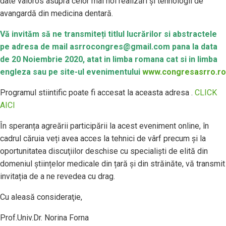
date valoros asupra celor mai noi realizări şi tehnologii de
avangardă din medicina dentară.
Vă invităm să ne transmiteți titlul lucrărilor si abstractele
pe adresa de mail asrrocongres@gmail.com pana la data
de 20 Noiembrie 2020, atat in limba romana cat si in limba
engleza sau pe site-ul evenimentului
www.congresasrro.ro
Programul stiintific poate fi accesat la aceasta adresa .
CLICK
AICI
În speranța agreării participării la acest eveniment online, în
cadrul căruia veți avea acces la tehnici de vârf precum și la
oportunitatea discuţiilor deschise cu specialişti de elită din
domeniul științelor medicale din țară și din străinăte, vă transmit
invitația de a ne revedea cu drag.
Cu aleasă consideraţie,
Prof.Univ.Dr. Norina Forna