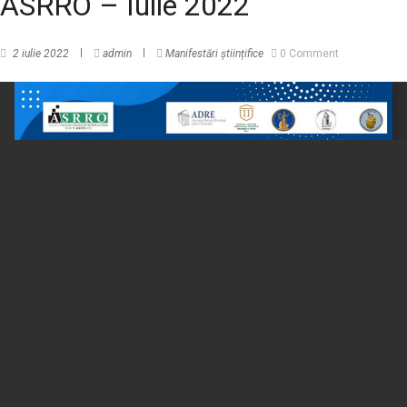
ASRRO – Iulie 2022
2 iulie 2022
admin
Manifestări științifice
0 Comment