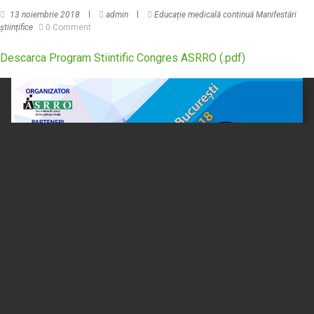
13 noiembrie 2018
admin
Educație medicală continuă
Manifestări
științifice
0 Comment
Descarca Program Stiintific Congres ASRRO (.pdf)