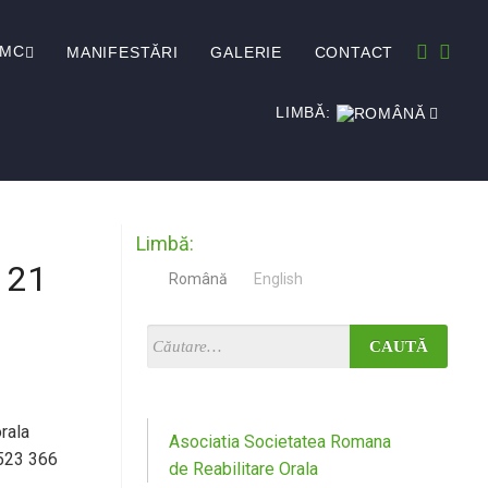
EMC
MANIFESTĂRI
GALERIE
CONTACT
LIMBĂ:
Limbă:
– 21
Română
English
orala
Asociatia Societatea Romana
 523 366
de Reabilitare Orala